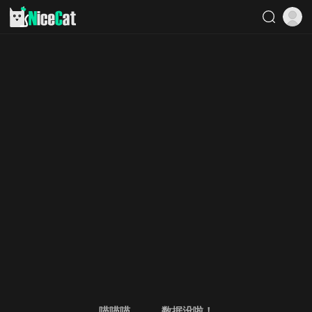
喵喵喵。。。数据没啦！