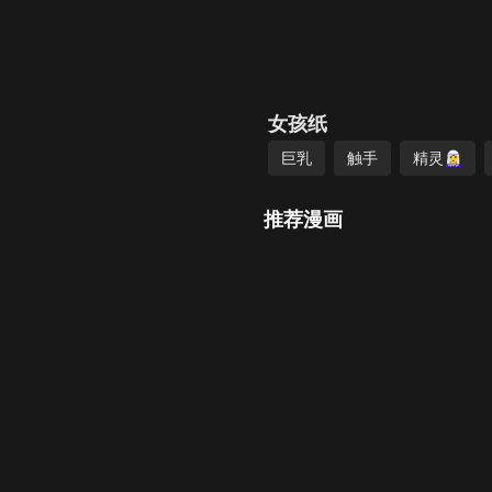
女孩纸
巨乳
触手
精灵🧝‍♀️
推荐漫画