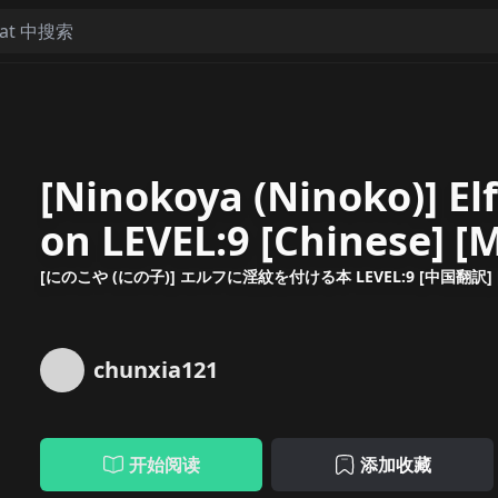
[Ninokoya (Ninoko)] El
on LEVEL:9 [Chinese] [M
[にのこや (にの子)] エルフに淫紋を付ける本 LEVEL:9 [中国翻訳] 
chunxia121
开始阅读
添加收藏