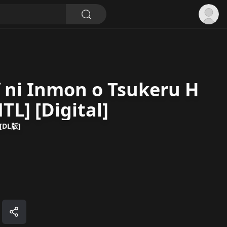
f ni Inmon o Tsukeru H
TL] [Digital]
[DL版]