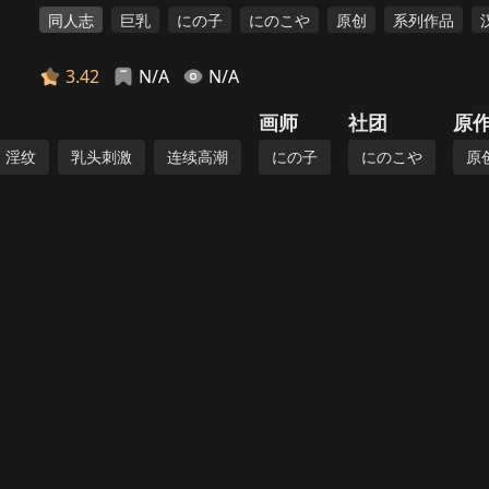
同人志
巨乳
にの子
にのこや
原创
系列作品
3.42
N/A
N/A
画师
社团
原
淫纹
乳头刺激
连续高潮
にの子
にのこや
原