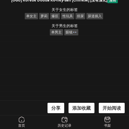
[OGU] Korede Douda Ko-hey-san [Chinese] [沒有漢化]
漫画
关于女生的标签
单女主
萝莉
爆肛
性玩具
排尿
尿道插入
关于男生的标签
单男主
眼镜👓
分享
添加收藏
开始阅读
漫画信息
[OGU] Korede Douda Ko-hey-san [Chinese] [沒有漢化]
首页
历史记录
书架
[おぐ] これでどうだコーヘイさん！ [中国翻訳]