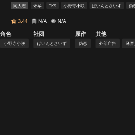
同人志
怀孕
TKS
小野寺小咲
ぱいんとさいず
伪
3.44
N/A
N/A
角色
社团
原作
其他
小野寺小咲
ぱいんとさいず
伪恋
外部广告
马赛