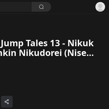
] Jump Tales 13 - Nikuk
nkin Nikudorei (Niseko
翻]