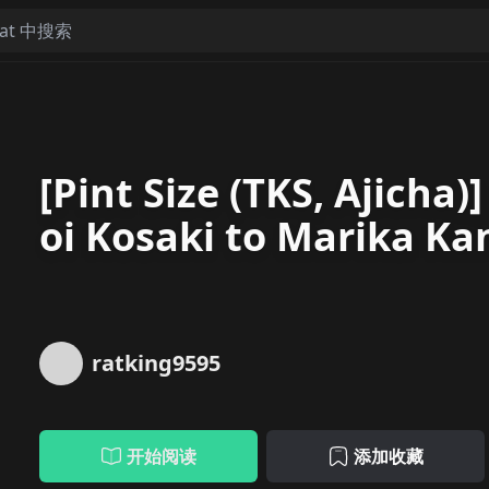
[Pint Size (TKS, Ajicha)
oi Kosaki to Marika Ka
i) [Digital] [RATKING機
ratking9595
开始阅读
添加收藏