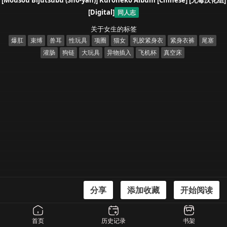
[Mousou Bijutsubu (Sho-yan)] Kuroneko Album [Chinese] [无毒汉化组]
[Digital]
同人志
关于女生的标签
爆肛
束缚
兽耳
性玩具
项圈
猫女
乳胶紧身衣
紧身衣裤
尾塞
灌肠
狗链
大玩具
异物插入
飞机杯
真空床
分享
添加收藏
开始阅读
漫画信息
[Mousou Bijutsubu (Sho-yan)] Kuroneko Album [Chinese] [无毒汉化组]
首页
历史记录
书架
[Digital]