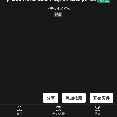
[Inaka No Keshin] Ninshiki Sogai Mahou de. [Chinese]
同人志
关于女生的标签
催眠
分享
添加收藏
开始阅读
漫画信息
[Inaka No Keshin] Ninshiki Sogai Mahou de. [Chinese]
首页
历史记录
书架
[田舎の化身] 認識阻害魔法で。 [中国翻訳]