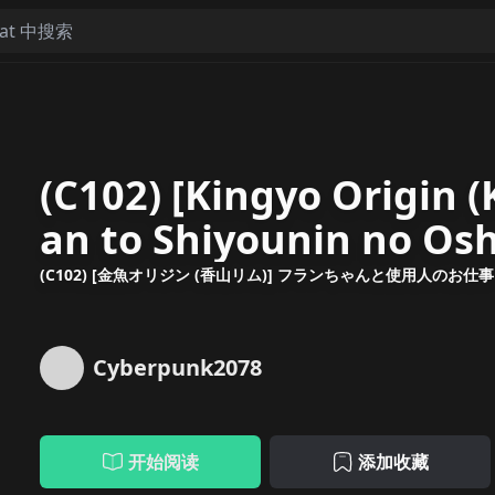
(C102) [Kingyo Origin 
an to Shiyounin no Osh
[Chinese]
(C102) [金魚オリジン (香山リム)] フランちゃんと使用人のお仕事 (東
Cyberpunk2078
开始阅读
添加收藏