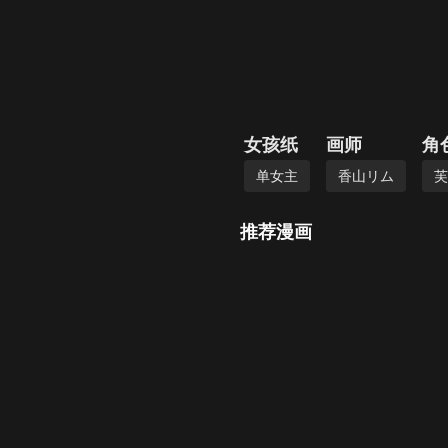
女孩纸
画师
角
单女主
香山リム
芙
推荐漫画