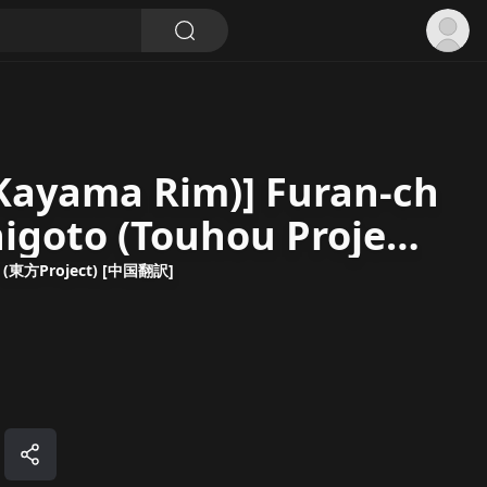
(Kayama Rim)] Furan-ch
igoto (Touhou Project)
方Project) [中国翻訳]