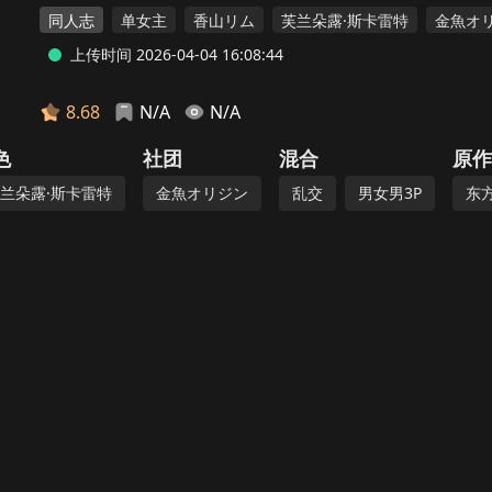
同人志
单女主
香山リム
芙兰朵露·斯卡雷特
金魚オ
上传时间 2026-04-04 16:08:44
8.68
N/A
N/A
色
社团
混合
原作
兰朵露·斯卡雷特
金魚オリジン
乱交
男女男3P
东方