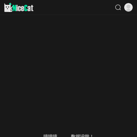
喵喵喵。。。数据没啦！