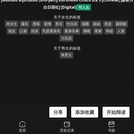
[Mousou Bijutsubu (Sho-yan)] Kuroneko Choco Ice 5 [Chinese] [新桥月
白日语社] [Digital]
同人志
关于女生的标签
单女主
爆肛
透视
束缚
兽耳
性玩具
项圈
姐妹
黑皮
露阴癖
猫女
口塞
排尿
乳胶紧身衣
紧身衣裤
调教
尾塞
狗链
人宠
大玩具
关于男生的标签
单男主
分享
添加收藏
开始阅读
漫画信息
[Mousou Bijutsubu (Sho-yan)] Kuroneko Choco Ice 5 [Chinese] [新桥月白日语
首页
历史记录
书架
社] [Digital]