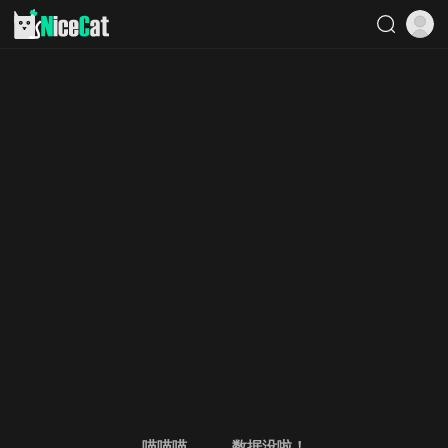
喵喵喵。。。数据没啦！