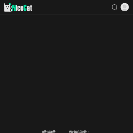
喵喵喵。。。数据没啦！