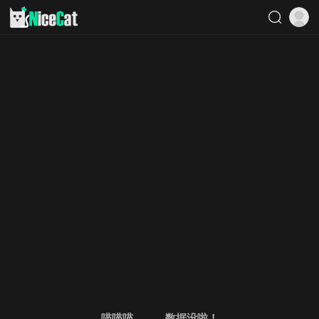
喵喵喵。。。数据没啦！