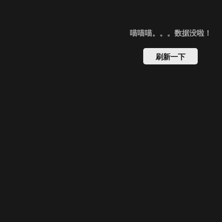
喵喵喵。。。数据没啦！
刷新一下