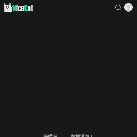
喵喵喵。。。数据没啦！