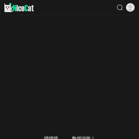
喵喵喵。。。数据没啦！