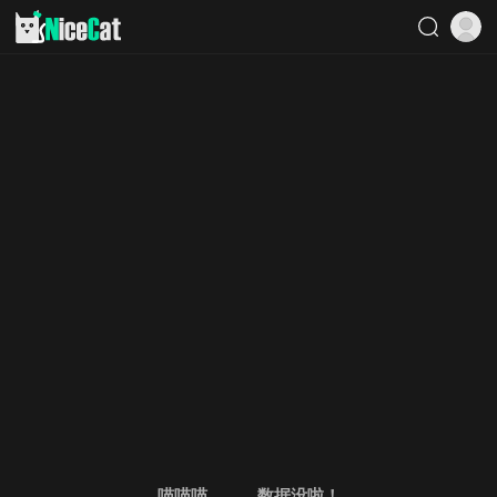
喵喵喵。。。数据没啦！