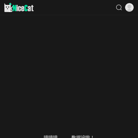
喵喵喵。。。数据没啦！