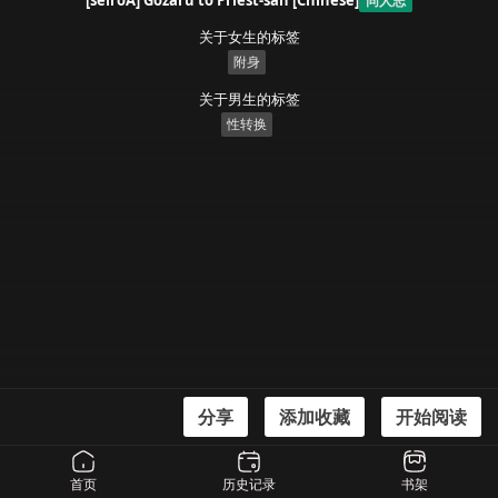
[seiroA] Gozaru to Priest-san [Chinese]
同人志
关于女生的标签
附身
关于男生的标签
性转换
分享
添加收藏
开始阅读
漫画信息
[seiroA] Gozaru to Priest-san [Chinese]
首页
历史记录
书架
[せいろA] ござるとプリーストさん [中国翻訳]