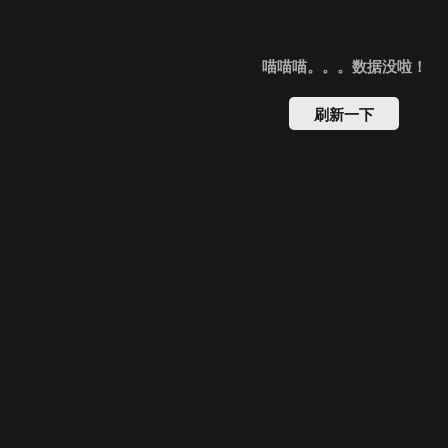
喵喵喵。。。数据没啦！
刷新一下