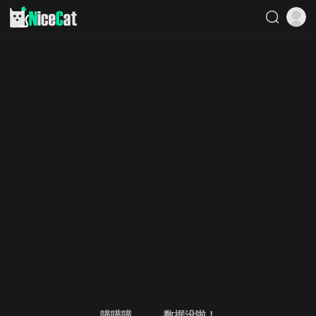
喵喵喵。。。数据没啦！