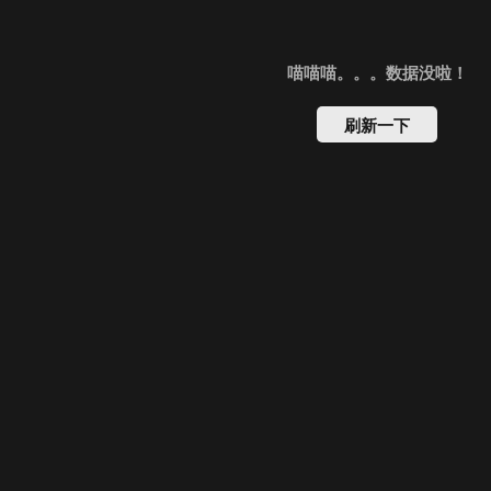
喵喵喵。。。数据没啦！
刷新一下