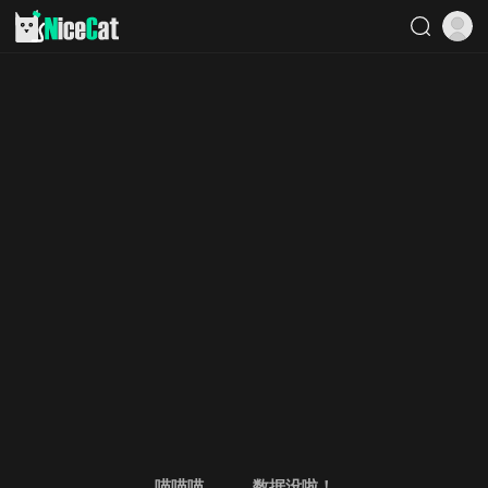
喵喵喵。。。数据没啦！