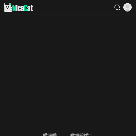
喵喵喵。。。数据没啦！