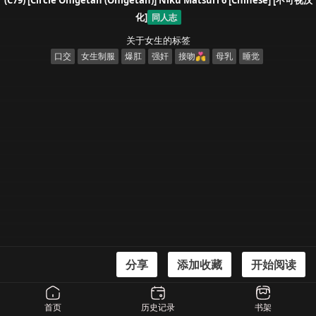
(C79) [Circle Ohigetan (Ohigetan)] Niku Matsuri 6 [Chinese] [不可视汉
化]
同人志
关于女生的标签
口交
女生制服
爆肛
强奸
接吻💏
母乳
睡觉
分享
添加收藏
开始阅读
漫画信息
(C79) [Circle Ohigetan (Ohigetan)] Niku Matsuri 6 [Chinese] [不可视汉化]
首页
历史记录
书架
(C79) [サークル尾髭丹 (尾髭丹)] 肉祭6 [中国翻訳]