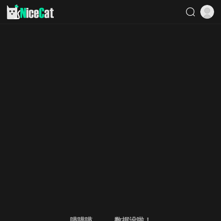
喵喵喵。。。数据没啦！