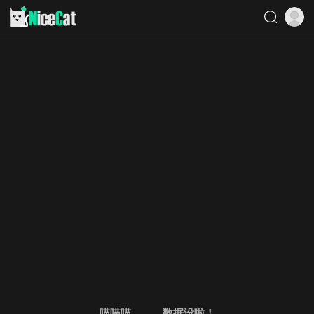
喵喵喵。。。数据没啦！