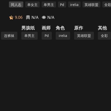
同人志
单女主
单男主
Pd
irelia
英雄联盟
全
9.06
N/A
N/A
男孩纸
画师
角色
原作
其他
连裤袜
单男主
Pd
irelia
英雄联盟
全彩