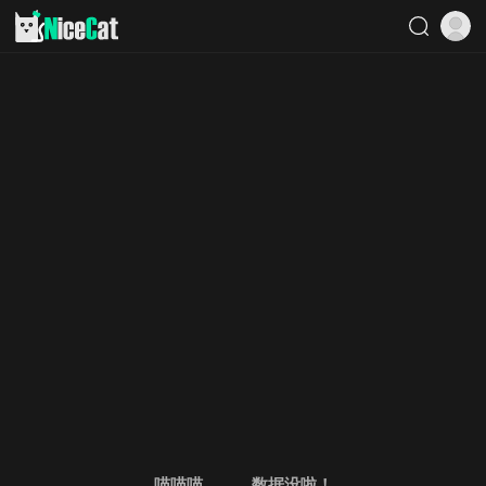
喵喵喵。。。数据没啦！