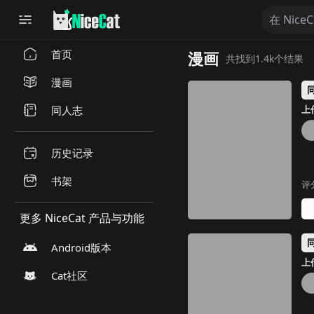
首页
漫画
共找到1.4k个结果
漫画
同人志
上传
历史记录
书架
评
更多 NiceCat 产品与功能
Android版本
上传
Cat社区