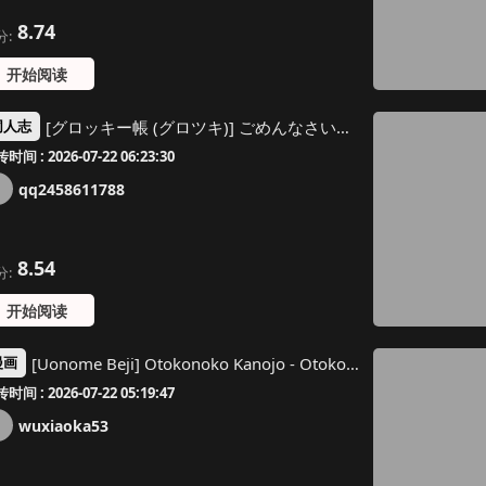
8.74
分:
开始阅读
[グロッキー帳 (グロツキ)] ごめんなさいしてもゆるさない〜いただき男の娘輪●おしおき編〜 [个人机翻]
同人志
时间 : 2026-07-22 06:23:30
qq2458611788
8.54
分:
开始阅读
[Uonome Beji] Otokonoko Kanojo - Otokonoko Sweetheart [Digital]
漫画
时间 : 2026-07-22 05:19:47
wuxiaoka53