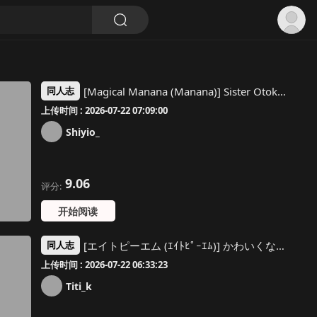
[Magical Manana (Manana)] Sister Otokonoko Minshuu no Mae de Shokushu ni Torawarete... - Sister Boy Captured by tentacles before the people... | 修女男娘♂在民众面前被触手囚禁起来... [Chinese] [小桃汉化组] [Digital]
同人志
上传时间 : 2026-07-22 07:09:00
Shiyio_
9.06
评分:
开始阅读
[エイトピーエム (ｴｲﾄﾋﾟｰｴﾑ)] かわいくなってしまった [Titi_k个汉]
同人志
上传时间 : 2026-07-22 06:33:23
Titi_k