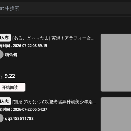
[ある、どぅ→たま] 実録！アラフォー女装男子とオフパコした時のレポ（おまけ付き） | 实录！与四十代的女装男子线下做爱后的报告 [Chinese] [瑞树汉化组] [Digital]
同人志
时间 : 2026-07-22 08:59:15
喵铃酱
9.22
分:
开始阅读
[猫兎 (Dかけつ)]欢迎光临异种族美少年娼馆 ！[个人机翻]
同人志
时间 : 2026-07-22 06:54:37
qq2458611788