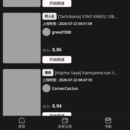
开始阅读
[Tachibana] STAY! KNEEL! OBEY! (My Hero Cademia)
同人志
上传时间 : 2026-07-22 08:51:09
greed1500
8.86
评分:
开始阅读
[Kojima Saya] Kamiyama-san to Boku 2 (COMIC ExE 07) [Chinese] [无毒汉化组] [Decensored] [Digital]
漫画
上传时间 : 2026-07-22 08:47:35
CornerCactus
8.94
评分:
开始阅读
首页
历史记录
书架
(C104) [Yumesaki Annai Kairanban (Hiro Hiroki)] Yappari Oyama ga Warui!! 2 | 果然都是绪山的错2!! (Onii-chan wa Oshimai!) [Chinese] [瑞树汉化组] [Decensored]
同人志