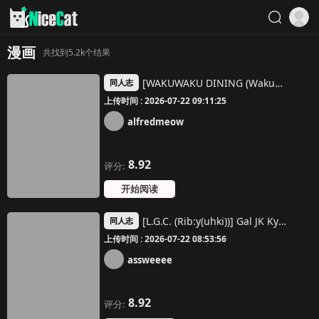
漫画
共找到5.2k个结果
[WAKUWAKU DINING (Wakuwaku Kitchen)] Junketsu Succubus vs Doutei | 純血魅魔VS童貞 [Chinese] [Decensored] [Digital]
同人志
上传时间 : 2026-07-22 09:11:25
alfredmeow
8.92
评分:
开始阅读
[L.G.C. (Rib:y(uhki))] Gal JK Kyousui Maid Service [Chinese] [Decensored] [Digital]
同人志
上传时间 : 2026-07-22 08:53:56
assweeee
8.92
评分: