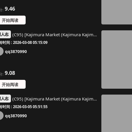
9.46
分:
开始阅读
(C95) [Kajimura Market (Kajimura Kajima)] DesCon!! 22 -DESTROYER COMPLEX- (Kantai Collection -KanColle-) [Chinese] [靴下汉化组]
同人志
时间 : 2026-03-08 05:15:09
qq3870990
9.08
分:
开始阅读
(C95) [Kajimura Market (Kajimura Kajima)] EsCom2 -Escort Complex- (Kantai Collection -KanColle-) [Chinese] [靴下汉化组]
同人志
时间 : 2026-03-05 05:51:55
qq3870990