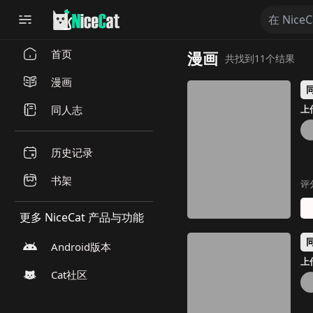
首页
漫画
共找到11个结果
漫画
同人志
上传
历史记录
书架
评
更多 NiceCat 产品与功能
Android版本
上传
Cat社区