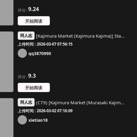
9.24
评分:
开始阅读
[Kajimura Market (Kajimura Kajima)] Star-chan no Ecchi na Asobi 2 (Touhou Project) [Chinese] [靴下汉化组]
同人志
上传时间 : 2026-03-07 07:56:15
qq3870990
9.3
评分:
开始阅读
(C79) [Kajimura Market (Murasaki Kajima)] Shiratama Hokentaiiku -Karimen Hen- (Touhou Project) [Chinese] [靴下汉化组]
同人志
上传时间 : 2026-03-02 07:16:09
xietiao18