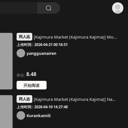
[Kajimura Market (Kajimura Kajima)] Motto Nakadashi! Papachin Junkie ~ 2-Kaime Ninshin Bote Nade H [Chinese] [今天开始戒色汉化]
同人志
上传时间 : 2026-04-21 00:16:51
yangguanairen
8.48
评分:
开始阅读
[Kajimura Market (Kajimura Kajima)] Nakadashi! Papachin Junkie 2 ~ Oyako Jusei Ninshin Bote H mo Aru yo | 中出！父亲肉棒Junkie2 ～有父女受精怀孕西瓜肚H哦 [Chinese]
同人志
上传时间 : 2026-04-10 14:27:48
Kurankamili