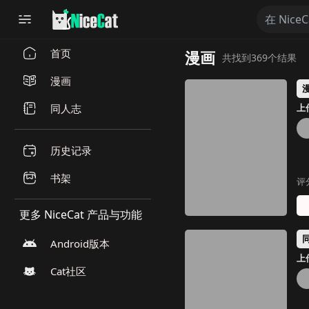
首页
漫画
共找到369个结果
漫画
同人志
上传
历史记录
书架
评
更多 NiceCat 产品与功能
Android版本
上传
Cat社区