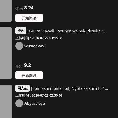
8.24
评分:
开始阅读
[Gujira] Kawaii Shounen wa Suki desuka? [Digital] [Chinese]
漫画
上传时间 : 2026-07-22 03:15:36
wuxiaoka53
9.2
评分:
开始阅读
[Ebimashi (Ebina Ebi)] Nyotaika suru to 1000-bai Tsuyoku Naru Skill o Te ni Ireta! 2 - I got a skill that makes me 1000 times stronger when I transsexual! [Chinese] [渊啸个人汉化] [Digital]
同人志
上传时间 : 2026-07-22 02:30:08
Abyssaleye