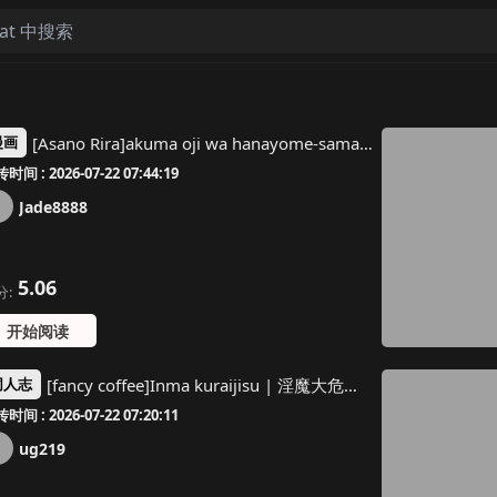
[Asano Rira]akuma oji wa hanayome-sama ni kyuketsu be raretai! | 恶魔王子想要被新娘大人吸血吃掉！ (Tsuyogari reijo ga wakeari oji ni honno no mama dekiai sa re chau ansoroji ~ watashidake ni miseru kemonona honsho ~) [Chinese] [莉赛特汉化组]
漫画
时间 : 2026-07-22 07:44:19
Jade8888
5.06
分:
开始阅读
[fancy coffee]Inma kuraijisu | 淫魔大危机 [Chinese] [妖玖汉化] [Digital]
同人志
时间 : 2026-07-22 07:20:11
ug219