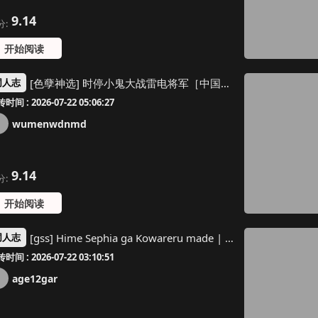
9.14
分:
开始阅读
[色孽神选] 时停小鬼大战雷电将军［中国语］
同人志
时间 : 2026-07-22 05:06:27
wumenwdnmd
9.14
分:
开始阅读
[gss] Hime Sephia ga Kowareru made | 直到瑟菲娅公主坏掉为止 [Chinese] [Chris个人机翻]
同人志
时间 : 2026-07-22 03:10:51
age12gar