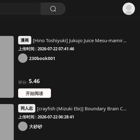
[Hino Toshiyuki] Jukujo Juice Mesu-mamire [Chinese]
漫画
上传时间 : 2026-07-22 07:41:46
230book001
5.46
评分:
开始阅读
[crayfish (Mizuki Ebi)] Boundary Brain Conference ~Weak Rod Version~ [Digital] [Chinese] [Crazy Traveller Localization Team]
同人志
上传时间 : 2026-07-22 06:28:41
大砂砂