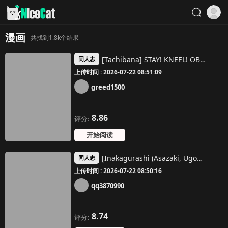
漫画
共找到1.8k个结果
[Tachibana] STAY! KNEEL! OBEY! (My Hero Cademia)
同人志
上传时间 : 2026-07-22 08:51:09
greed1500
8.86
评分:
开始阅读
[Inakagurashi (Asazaki, Ugou Gou)] Nii-chan to, [Chinese] [悬赏大厅×真不可视汉化组] [Digital]
同人志
上传时间 : 2026-07-22 08:50:16
qq3870990
8.74
评分: