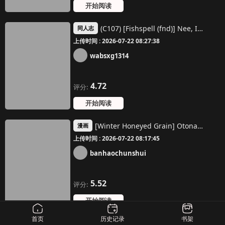
开始阅读
(C107) [Fishspell (fnd)] Nee, Ii desho? (Yu-Gi-Oh! 5D's) [Chinese] [古月个人汉化]
同人志
上传时间 : 2026-07-22 08:27:38
wabsxg1314
4.72
评分:
开始阅读
[Winter Honeyed Grain] Otona no Oisha-san Gokko Sensei x Haha x Osananajimi no Nureta Ana | 大人的醫生遊戲 老師×母親×青梅竹馬的濕潤穴 [Chinese] [春水楼个人汉化]
漫画
上传时间 : 2026-07-22 08:17:45
banhaochunshui
5.52
评分:
开始阅读
首页
历史记录
书架
[Anan Club Jr] Kowareta Kyoudai to Kowareru Boku | 坏掉的姐弟与坏掉的我 [Chinese] [古月个人汉化]
同人志