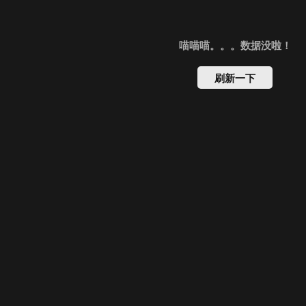
喵喵喵。。。数据没啦！
刷新一下