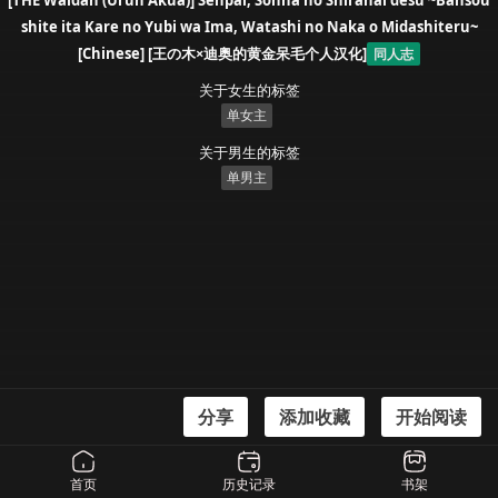
[THE Waidan (Uruh Akua)] Senpai, Sonna no Shiranai desu ~Bansou
shite ita Kare no Yubi wa Ima, Watashi no Naka o Midashiteru~
[Chinese] [王の木×迪奥的黄金呆毛个人汉化]
同人志
关于女生的标签
单女主
关于男生的标签
单男主
分享
添加收藏
开始阅读
漫画信息
[THE Waidan (Uruh Akua)] Senpai, Sonna no Shiranai desu ~Bansou shite ita
首页
历史记录
书架
Kare no Yubi wa Ima, Watashi no Naka o Midashiteru~ [Chinese] [王の木×迪