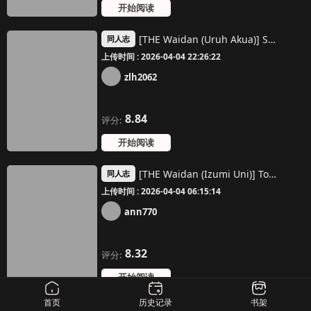
开始阅读
[THE Waidan (Uruh Akua)] Senpai, Sonna no Shiranai desu ~Bansou shite ita Kare no Yubi wa Ima, Watashi no Naka o Midashiteru~ [Chinese] [王の木×迪奥的黄金呆毛个人汉化]
同人志
上传时间 : 2026-04-04 22:26:22
zlh2062
8.84
评分:
开始阅读
[THE Waidan (Izumi Uni)] Toshiue Inu-kei Kareshi wa Yoru dake Watashi no Kainushi-sama | 年长犬系男友 只在夜里是我的饲主 [Chinese] [橄榄汉化组]
同人志
上传时间 : 2026-04-04 06:15:14
ann770
8.32
评分:
开始阅读
首页
历史记录
书架
[THE Waidan (Wacoco Waco)] Nikushoku Danshi Yuki-kun o Konya wa Watashi ga Itadakimasu | 今晚让我来享用肉食系男生佑希 [Chinese] [橄榄汉化组]
同人志