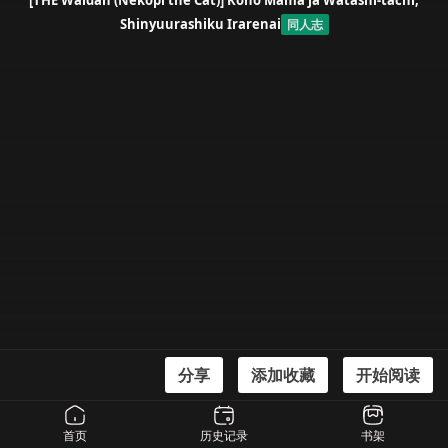
[THE Waidan (Nekopi the Cat)] Kono Mama ja Watashi-tachi,
Shinyuurashiku Irarenai
同人志
分享
添加收藏
开始阅读
漫画信息
[THE Waidan (Nekopi the Cat)] Kono Mama ja Watashi-tachi, Shinyuurashiku
首页
历史记录
书架
Irarenai